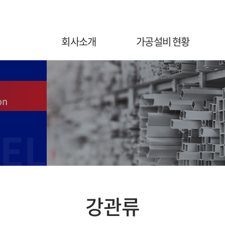
회사소개
가공설비 현황
on
강관류