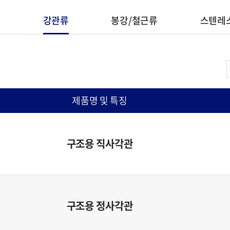
류
강관류
봉강/철근류
스텐레
제품명 및 특징
구조용 직사각관
구조용 정사각관