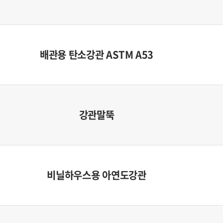
배관용 탄소강관 ASTM A53
강관말뚝
비닐하우스용 아연도강관